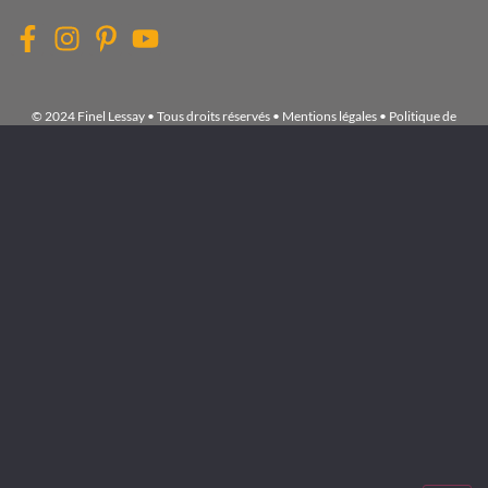
© 2024 Finel Lessay • Tous droits réservés •
Mentions légales
•
Politique de
confidentialité
•
Exercez vos droits
•
Gérer les cookies
Accueil
NOS
MARQUES
LE
BLOG