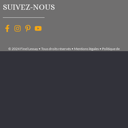
SUIVEZ-NOUS
© 2024 Finel Lessay • Tous droits réservés •
Mentions légales
•
Politique de
confidentialité
•
Exercez vos droits
•
Gérer les cookies
Accueil
NOS
MARQUES