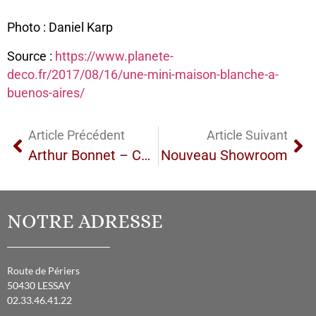
Photo : Daniel Karp
Source :
https://www.planete-
deco.fr/2017/08/16/une-mini-maison-blanche-a-
buenos-aires/
Article Précédent
Article Suivant
Arthur Bonnet – Cuisine
Nouveau Showroom
NOTRE ADRESSE
Route de Périers
50430 LESSAY
02.33.46.41.22