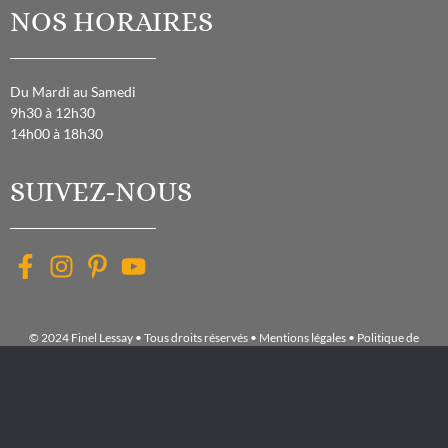
NOS HORAIRES
Du Mardi au Samedi
9h30 à 12h30
14h00 à 18h30
SUIVEZ-NOUS
© 2024 Finel Lessay • Tous droits réservés •
Mentions légales
•
Politique de
confidentialité
•
Exercez vos droits
•
Gérer les cookies
Accueil