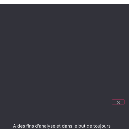
Article Précédent
Article Suivant
Chouchoutez votre dressing !
L’espace nuit repensé
NOTRE ADRESSE
Route de Périers
50430 LESSAY
02.33.46.41.22
NOS HORAIRES
Du Mardi au Samedi
9h30 à 12h30
A des fins d'analyse et dans le but de toujours