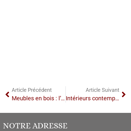
Article Précédent
Article Suivant
Meubles en bois : l’élégance naturelle s’invite dans votre intérieur
Intérieurs contemporains : créez une décoration moderne et chaleureuse à Lessay avec nos objets décoratifs uniques
NOTRE ADRESSE