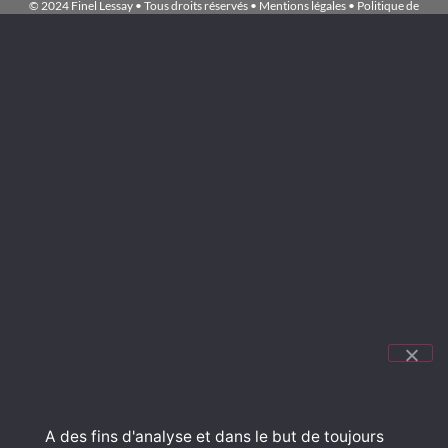
© 2024 Finel Lessay • Tous droits réservés •
Mentions légales
•
Politique de
confidentialité
•
Exercez vos droits
•
Gérer les cookies
Accueil
NOS
MARQUES
LE
BLOG
NOS
SERVICES
A des fins d'analyse et dans le but de toujours