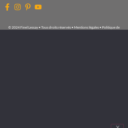
© 2024 Finel Lessay • Tous droits réservés •
Mentions légales
•
Politique de
confidentialité
•
Exercez vos droits
•
Gérer les cookies
Accueil
NOS
MARQUES
LE
BLOG