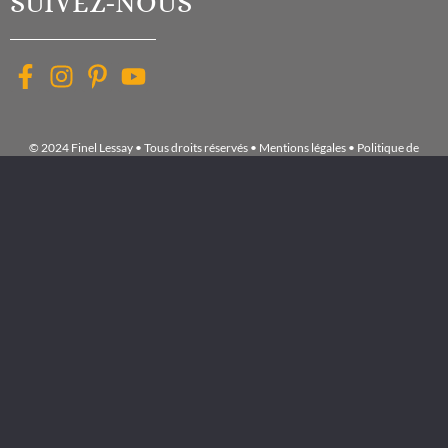
SUIVEZ-NOUS
© 2024 Finel Lessay • Tous droits réservés •
Mentions légales
•
Politique de
confidentialité
•
Exercez vos droits
•
Gérer les cookies
Accueil
NOS
MARQUES
LE